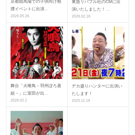
京都競馬場での子供向け相
東急リバブル社のCMに出
撲イベントに出演…
演いたしました！…
2026.05.26
2026.02.18
舞台「火喰鳥－羽州ぼろ鳶
デカ盛りハンターに出演い
組－」に室田が出…
たします！
2026.02.2
2025.11.19