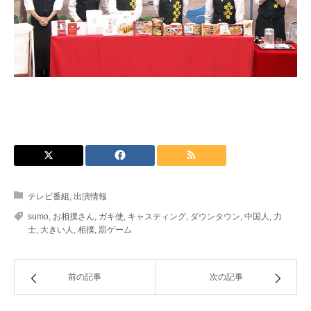
テレビ番組
,
出演情報
sumo
,
お相撲さん
,
ガキ使
,
キャスティング
,
ダウンタウン
,
中国人
,
力
士
,
大きい人
,
相撲
,
罰ゲーム
前の記事
次の記事