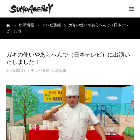
ーム
出演情報
テレビ番組
ガキの使いやあらへんで（日本テレ
HOME
ビ）に出…
所属タレント
ガキの使いやあらへんで（日本テレビ）に出演い
たしました！
出演情報
2025.03.17
テレビ番組
,
出演情報
YouTube
会社概要
お問い合わせ
採用情報