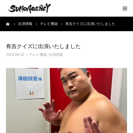
ーム
出演情報
テレビ番組
有吉クイズに出演いたしました
HOME
所属タレント
有吉クイズに出演いたしました
2023.09.10
テレビ番組
,
出演情報
出演情報
YouTube
会社概要
お問い合わせ
採用情報