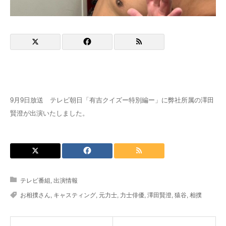
English
9月9日放送 テレビ朝日「有吉クイズー特別編ー」に弊社所属の澤田
賢澄が出演いたしました。
テレビ番組
,
出演情報
お相撲さん
,
キャスティング
,
元力士
,
力士俳優
,
澤田賢澄
,
猿谷
,
相撲