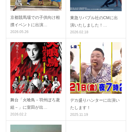
京都競馬場での子供向け相
東急リバブル社のCMに出
撲イベントに出演…
演いたしました！…
2026.05.26
2026.02.18
舞台「火喰鳥－羽州ぼろ鳶
デカ盛りハンターに出演い
組－」に室田が出…
たします！
2026.02.2
2025.11.19