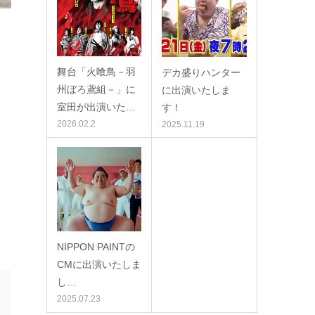
舞台「火喰鳥－羽
デカ盛りハンター
州ぼろ鳶組－」に
に出演いたしま
室田が出演いた…
す！
2026.02.2
2025.11.19
NIPPON PAINTの
CMに出演いたしま
し…
2025.07.23