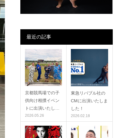
最近の記事
京都競馬場での子
東急リバブル社の
供向け相撲イベン
CMに出演いたしま
トに出演いたし…
した！
2026.05.26
2026.02.18