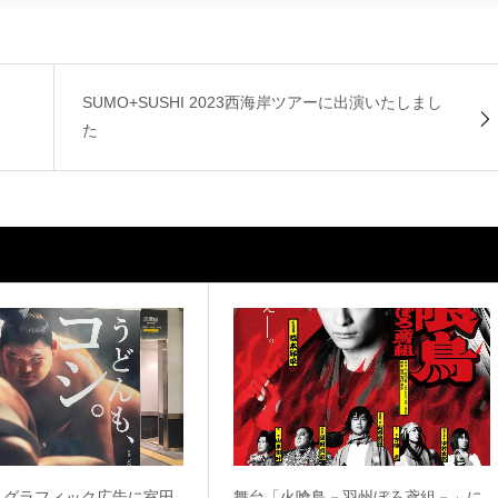
SUMO+SUSHI 2023西海岸ツアーに出演いたしまし
た
 グラフィック広告に室田
舞台「火喰鳥－羽州ぼろ鳶組－」に